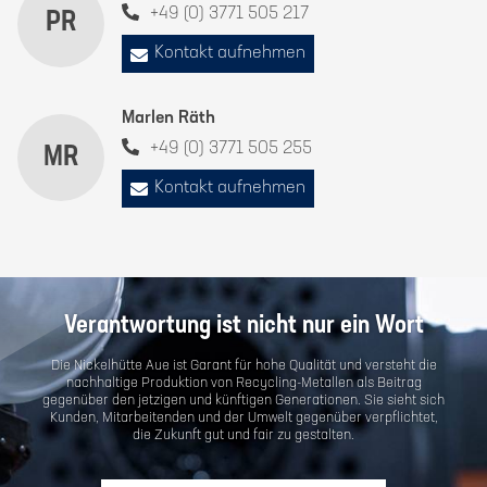
+49 (0) 3771 505 217
PR
Kontakt aufnehmen
Marlen Räth
+49 (0) 3771 505 255
MR
Kontakt aufnehmen
Verantwortung ist nicht nur ein Wort
Die Nickelhütte Aue ist Garant für hohe Qualität und versteht die
nachhaltige Produktion von Recycling-Metallen als Beitrag
gegenüber den jetzigen und künftigen Generationen. Sie sieht sich
Kunden, Mitarbeitenden und der Umwelt gegenüber verpflichtet,
die Zukunft gut und fair zu gestalten.