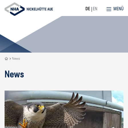
MENÜ
DE
EN
Recycling
News
is
our
News
DNA