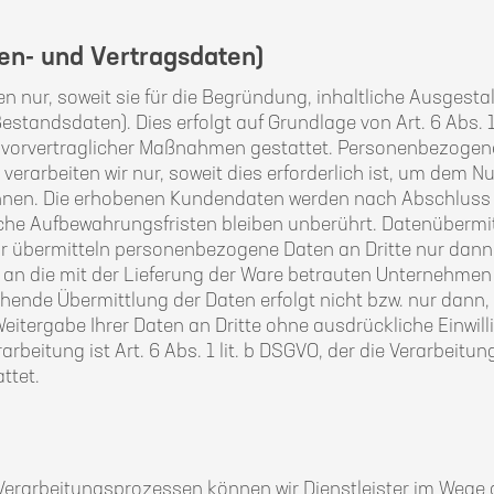
en- und Vertragsdaten)
 nur, soweit sie für die Begründung, inhaltliche Ausgest
estandsdaten). Dies erfolgt auf Grundlage von Art. 6 Abs. 1
er vorvertraglicher Maßnahmen gestattet. Personenbezoge
verarbeiten wir nur, soweit dies erforderlich ist, um dem
hnen. Die erhobenen Kundendaten werden nach Abschluss 
che Aufbewahrungsfristen bleiben unberührt. Datenübermit
Wir übermitteln personenbezogene Daten an Dritte nur dan
a an die mit der Lieferung der Ware betrauten Unternehme
gehende Übermittlung der Daten erfolgt nicht bzw. nur dann
itergabe Ihrer Daten an Dritte ohne ausdrückliche Einwil
rarbeitung ist Art. 6 Abs. 1 lit. b DSGVO, der die Verarbeitu
ttet.
erarbeitungsprozessen können wir Dienstleister im Wege 