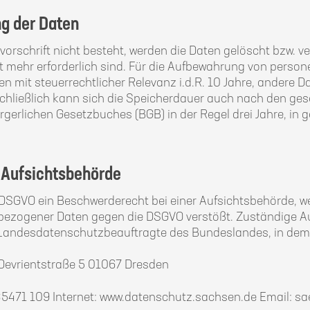
ng der Daten
rschrift nicht besteht, werden die Daten gelöscht bzw. ver
t mehr erforderlich sind. Für die Aufbewahrung von pers
en mit steuerrechtlicher Relevanz i.d.R. 10 Jahre, andere 
 Schließlich kann sich die Speicherdauer auch nach den gese
rgerlichen Gesetzbuches (BGB) in der Regel drei Jahre, in g
r Aufsichtsbehörde
 DSGVO ein Beschwerderecht bei einer Aufsichtsbehörde, wen
nbezogener Daten gegen die DSGVO verstößt. Zuständige A
 Landesdatenschutzbeauftragte des Bundeslandes, in dem
Devrientstraße 5 01067 Dresden
/85471 109 Internet: www.datenschutz.sachsen.de Email: 