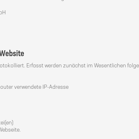
mbH
 Website
otokolliert. Erfasst werden zunächst im Wesentlichen folg
Router verwendete IP-Adresse
ei(en)
Webseite.