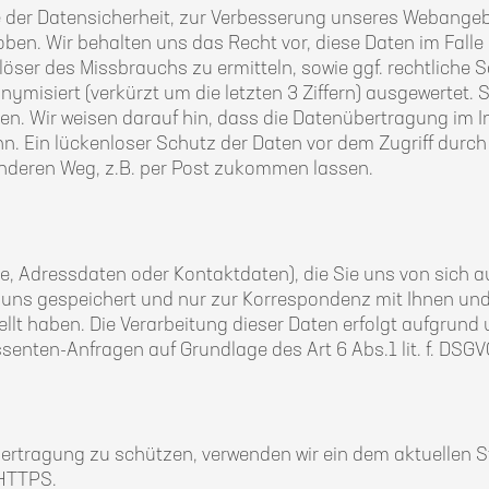
e der Datensicherheit, zur Verbesserung unseres Webangeb
oben. Wir behalten uns das Recht vor, diese Daten im Fal
er des Missbrauchs zu ermitteln, sowie ggf. rechtliche Sch
onymisiert (verkürzt um die letzten 3 Ziffern) ausgewertet
. Wir weisen darauf hin, dass die Datenübertragung im In
n. Ein lückenloser Schutz der Daten vor dem Zugriff durch D
anderen Weg, z.B. per Post zukommen lassen.
, Adressdaten oder Kontaktdaten), die Sie uns von sich a
ei uns gespeichert und nur zur Korrespondenz mit Ihnen un
llt haben. Die Verarbeitung dieser Daten erfolgt aufgrund
senten-Anfragen auf Grundlage des Art 6 Abs.1 lit. f. DSGV
Übertragung zu schützen, verwenden wir ein dem aktuellen
 HTTPS.